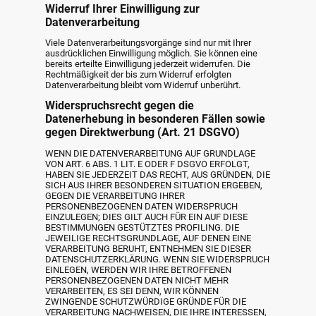
Widerruf Ihrer Einwilligung zur
Datenverarbeitung
Viele Datenverarbeitungsvorgänge sind nur mit Ihrer
ausdrücklichen Einwilligung möglich. Sie können eine
bereits erteilte Einwilligung jederzeit widerrufen. Die
Rechtmäßigkeit der bis zum Widerruf erfolgten
Datenverarbeitung bleibt vom Widerruf unberührt.
Widerspruchsrecht gegen die
Datenerhebung in besonderen Fällen sowie
gegen Direktwerbung (Art. 21 DSGVO)
WENN DIE DATENVERARBEITUNG AUF GRUNDLAGE
VON ART. 6 ABS. 1 LIT. E ODER F DSGVO ERFOLGT,
HABEN SIE JEDERZEIT DAS RECHT, AUS GRÜNDEN, DIE
SICH AUS IHRER BESONDEREN SITUATION ERGEBEN,
GEGEN DIE VERARBEITUNG IHRER
PERSONENBEZOGENEN DATEN WIDERSPRUCH
EINZULEGEN; DIES GILT AUCH FÜR EIN AUF DIESE
BESTIMMUNGEN GESTÜTZTES PROFILING. DIE
JEWEILIGE RECHTSGRUNDLAGE, AUF DENEN EINE
VERARBEITUNG BERUHT, ENTNEHMEN SIE DIESER
DATENSCHUTZERKLÄRUNG. WENN SIE WIDERSPRUCH
EINLEGEN, WERDEN WIR IHRE BETROFFENEN
PERSONENBEZOGENEN DATEN NICHT MEHR
VERARBEITEN, ES SEI DENN, WIR KÖNNEN
ZWINGENDE SCHUTZWÜRDIGE GRÜNDE FÜR DIE
VERARBEITUNG NACHWEISEN, DIE IHRE INTERESSEN,