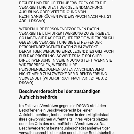
RECHTE UND FREIHEITEN ÜBERWIEGEN ODER DIE
VERARBEITUNG DIENT DER GELTENDMACHUNG,
AUSÜBUNG ODER VERTEIDIGUNG VON
RECHTSANSPRÜCHEN (WIDERSPRUCH NACH ART. 21
ABS. 1 DSGVO).
WERDEN IHRE PERSONENBEZOGENEN DATEN
VERARBEITET, UM DIREKTWERBUNG ZU BETREIBEN,
SO HABEN SIE DAS RECHT, JEDERZEIT WIDERSPRUCH
GEGEN DIE VERARBEITUNG SIE BETREFFENDER
PERSONENBEZOGENER DATEN ZUM ZWECKE
DERARTIGER WERBUNG EINZULEGEN; DIES GILT AUCH
FÜR DAS PROFILING, SOWEIT ES MIT SOLCHER
DIREKTWERBUNG IN VERBINDUNG STEHT. WENN SIE
WIDERSPRECHEN, WERDEN IHRE
PERSONENBEZOGENEN DATEN ANSCHLIESSEND
NICHT MEHR ZUM ZWECKE DER DIREKTWERBUNG
VERWENDET (WIDERSPRUCH NACH ART. 21 ABS. 2
DSGVO).
Beschwerderecht bei der zuständigen
Aufsichtsbehörde
Im Falle von Verstößen gegen die DSGVO steht den
Betroffenen ein Beschwerderecht bei einer
Aufsichtsbehörde, insbesondere in dem Mitgliedstaat
ihres gewöhnlichen Aufenthalts, ihres Arbeitsplatzes
oder des Orts des mutmaßlichen Verstoßes zu. Das
Beschwerderecht besteht unbeschadet anderweitiger
verwaltungsrechtlicher oder gerichtlicher Rechtsbehelfe.