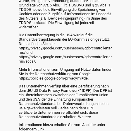
wurde, erfolgt die Verarbeitung ausschließlich auf
Grundlage von Art. 6 Abs. 1 lit. a DSGVO und § 25 Abs. 1
TDDDG, soweit die Einwilligung die Speicherung von
Cookies oder den Zugriff auf Informationen im Endgerät
des Nutzers (z. B. Device-Fingerprinting) im Sinne des
TDDDG umfasst. Die Einwilligung ist jederzeit
widerrufbar.
Die Datenübertragung in die USA wird auf die
Standardvertragsklauseln der EU-Kommission gestützt.
Details finden Sie hier:
https://privacy.google.com/businesses/gdprcontrollerter
ms/ und
https://privacy.google.com/businesses/gdprcontrollerter
ms/sccs/.
Mehr Informationen zum Umgang mit Nutzerdaten finden
Sie in der Datenschutzerklärung von Google:
https://policies.google.com/privacy?hl=de.
Das Unternehmen verfügt über eine Zertifizierung nach
dem „EU-US Data Privacy Framework“ (DPF). Der DPF ist
ein Übereinkommen zwischen der Europäischen Union
und den USA, der die Einhaltung europäischer
Datenschutzstandards bei Datenverarbeitungen in den
USA gewährleisten soll. Jedes nach dem DPF
zertifizierte Unternehmen verpflichtet sich, diese
Datenschutzstandards einzuhalten. Weitere
Informationen hierzu erhalten Sie vom Anbieter unter
folgendem Link: